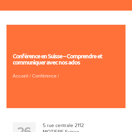
Conférence en Suisse – Comprendre et
communiquer avec nos ados
Accueil
/
Conférence
/
5 rue centrale 2112
26
MOTIERS Suisse