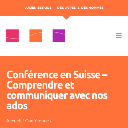
LUCIEN ESSIQUE
DES LIVRES
DES HOMMES
Aller au contenu
Conférence en Suisse –
Comprendre et
communiquer avec nos
ados
Accueil
/
Conférence
/