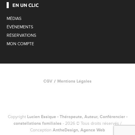
EN UN CLIC
MÉDIAS
ÉVÉNEMENTS
RÉSERVATIONS
MON COMPTE
CGV
Mentions Légales
Copyright
Lucien Essique - Thérapeute, Auteur, Conférencier -
constellations familiales
- 2026 © Tous droits réservés /
Conception
AntheDesign, Agence Web