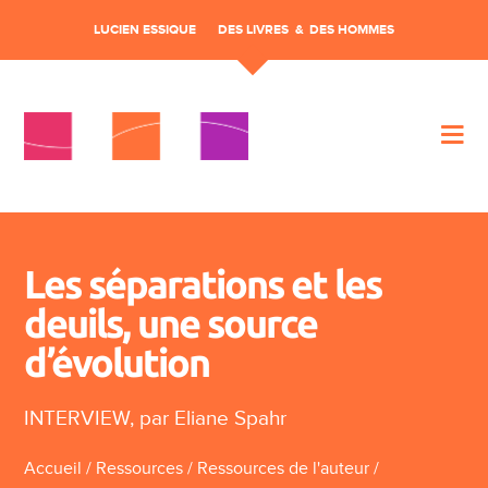
LUCIEN ESSIQUE
DES LIVRES
DES HOMMES
Aller au contenu
Les séparations et les
deuils, une source
d’évolution
INTERVIEW, par Eliane Spahr
Accueil
/
Ressources
/
Ressources de l'auteur
/