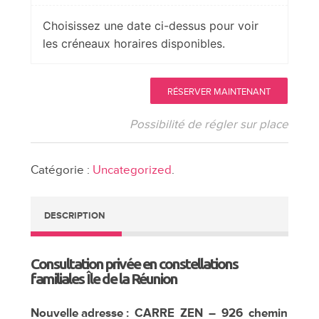
Choisissez une date ci-dessus pour voir
les créneaux horaires disponibles.
quantité
RÉSERVER MAINTENANT
de
Consultations
Possibilité de régler sur place
privées
île
Catégorie :
Uncategorized
.
de
la
Réunion
DESCRIPTION
Mars
2019
Consultation privée en constellations
familiales Île de la Réunion
Nouvelle adresse : CARRE ZEN – 926 chemin