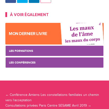
À VOIR ÉGALEMENT
MON DERNIER LIVRE
LES FORMATIONS
LES CONFÉRENCES
Navigation Article
←
Conférence Amiens Les constellations familiales un chemin
vers l’acceptation
Consultations privées Paris Centre SESAME Avril 2019
→