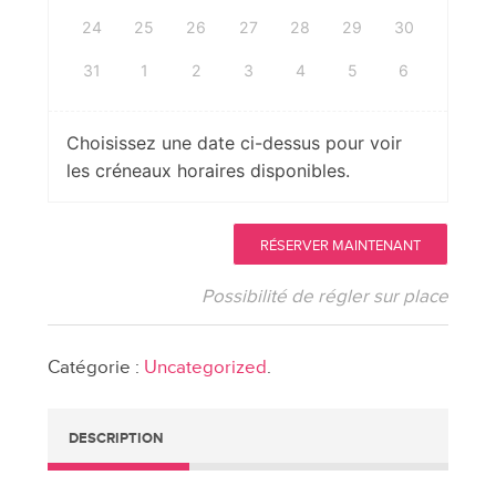
24
25
26
27
28
29
30
31
1
2
3
4
5
6
Choisissez une date ci-dessus pour voir
les créneaux horaires disponibles.
quantité
RÉSERVER MAINTENANT
de
Consultations
Possibilité de régler sur place
privées
en
Catégorie :
Uncategorized
.
constellations
familiales
au
DESCRIPTION
Luxembourg
à