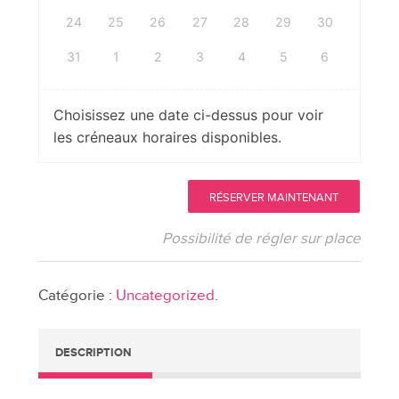
24
25
26
27
28
29
30
31
1
2
3
4
5
6
Choisissez une date ci-dessus pour voir
les créneaux horaires disponibles.
quantité
RÉSERVER MAINTENANT
de
Consultations
Possibilité de régler sur place
privées
en
Catégorie :
Uncategorized
.
constellations
familiales
au
DESCRIPTION
Centre
Sésame