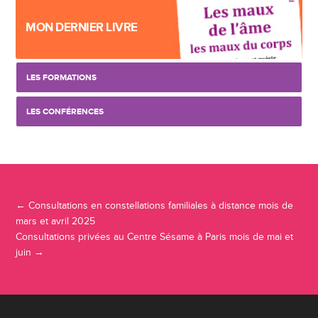
MON DERNIER LIVRE
LES FORMATIONS
LES CONFÉRENCES
Navigation Article
←
Consultations en constellations familiales à distance mois de
mars et avril 2025
Consultations privées au Centre Sésame à Paris mois de mai et
juin
→