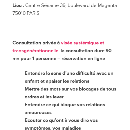
à
Lieu :
Centre Sésame 39, boulevard de Magenta
Paris
75010 PARIS
mois
d'Avril
2025
Consultation privée à
visée systémique et
transgénérationnelle
. la consultation dure 90
mn pour 1 personne – réservation en ligne
Entendre le sens d’une difficulté avec un
enfant et apaiser les relations
Mettre des mots sur vos blocages de tous
ordres et les lever
Entendre ce qui bloque vos relations
amoureuses
Ecouter ce qu’ont à vous dire vos
symptômes, vos maladies