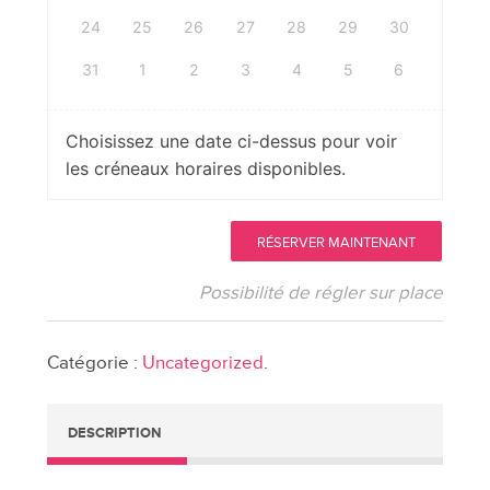
24
25
26
27
28
29
30
31
1
2
3
4
5
6
Choisissez une date ci-dessus pour voir
les créneaux horaires disponibles.
quantité
RÉSERVER MAINTENANT
de
Consultations
Possibilité de régler sur place
privées
en
Catégorie :
Uncategorized
.
constellations
familiales
février
DESCRIPTION
mars
au