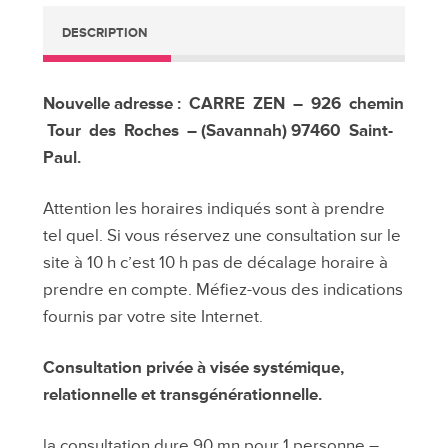
Carré
DESCRIPTION
Zen
île
de
Nouvelle adresse : CARRE ZEN – 926 chemin
la
Tour des Roches – (Savannah)
97460 Saint-
Réunion
Paul.
Mai
2018
Attention les horaires indiqués sont à prendre
tel quel. Si vous réservez une consultation sur le
site à 10 h c’est 10 h pas de décalage horaire à
prendre en compte. Méfiez-vous des indications
fournis par votre site Internet.
Consultation privée à visée systémique,
relationnelle et transgénérationnelle.
la consultation dure 90 mn pour 1 personne –