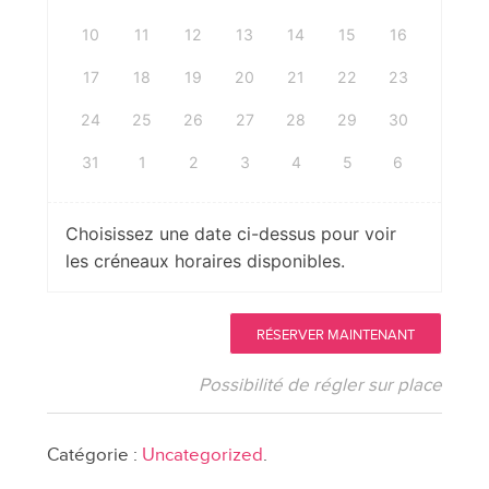
10
11
12
13
14
15
16
17
18
19
20
21
22
23
24
25
26
27
28
29
30
31
1
2
3
4
5
6
Choisissez une date ci-dessus pour voir
les créneaux horaires disponibles.
quantité
RÉSERVER MAINTENANT
de
Consultations
Possibilité de régler sur place
privées
en
Catégorie :
Uncategorized
.
constellations
familiales