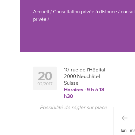
Accueil
/
Consultation privée à distance
/
consul
privée
/
10, rue de l'Hôpital
20
2000 Neuchâtel
Suisse
02/2017
Horaires : 9 h à 18
h30
Possibilité de régler sur place
lun
ma