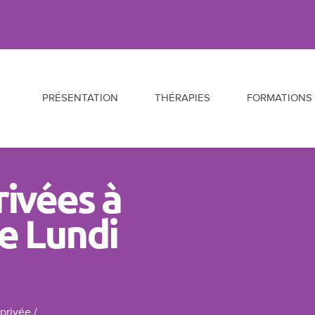
Al
PRÉSENTATION
THÉRAPIES
FORMATIONS
CONSTELLATIONS
FORMATION 
FAMILIALES ET SYSTÉMIQUES
CONSTELLAT
rivées à
FAMILIALES E
L’HARMONISATION
e Lundi
ÉNERGÉTIQUE
FORMATION
PROFESSIONN
MÉTHODE DE
COMMUNICATION
ÊTRE SOI ET 
RELATIONNELLE CRÉÉE PAR
FORCE EN SOI
JACQUES SALOMÉ
 privée
/