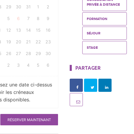
PRIVÉE À DISTANCE
8
29
30
31
1
2
4
5
6
7
8
9
FORMATION
1
12
13
14
15
16
SÉJOUR
8
19
20
21
22
23
STAGE
5
26
27
28
29
30
2
3
4
5
6
PARTAGER
ssez une date ci-dessus
ir les créneaux
s disponibles.
RÉSERVER MAINTENANT
ions