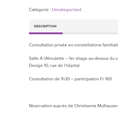
privées
Catégorie :
Uncategorized
.
à
Neuchâtel
Suisse
DESCRIPTION
Lundi
20
février
Consultation privée en constellations familia
Salle A l’Almulette – 1er étage au-dessus du s
Design 10, rue de l’hôpital
Consultation de 1h30 – participation Fr 160
Réservation auprès de Christianne Mulhause