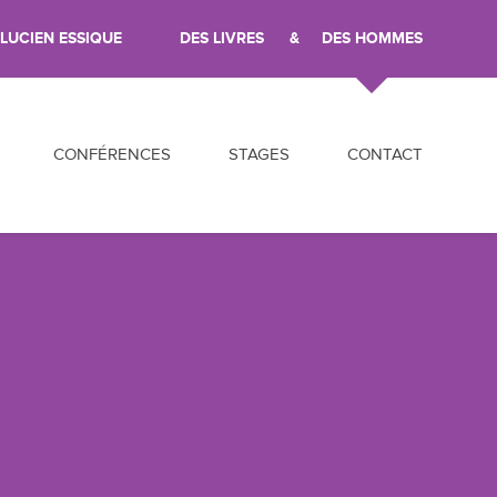
LUCIEN ESSIQUE
DES LIVRES
DES HOMMES
ler au contenu
CONFÉRENCES
STAGES
CONTACT
AUX
TOUTES LES CONFÉRENCES
IONS
T SYSTÉMIQUES
ELLE
RETROUVER LA