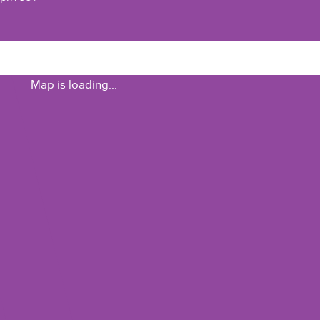
HYPNOSE ERICKSONIENNE
CONSULTATIONS
Map is loading...
CONSULTATION PRIVÉE À
DISTANCE