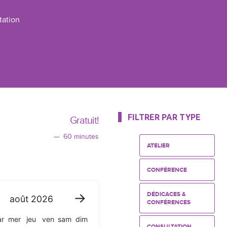
tation
FILTRER PAR TYPE
Gratuit!
60 minutes
ATELIER
CONFÉRENCE
DÉDICACES &
août
2026
CONFÉRENCES
r
mer
jeu
ven
sam
dim
CONSULTATION