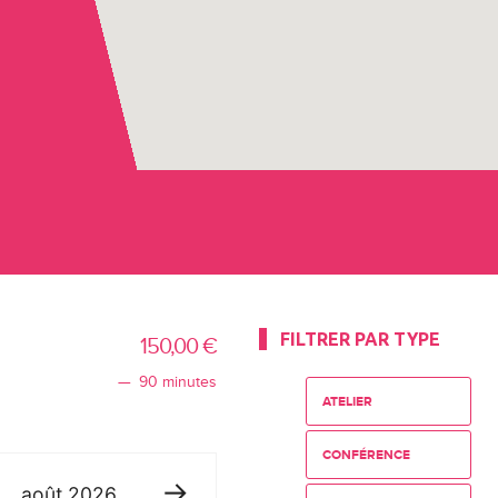
FILTRER PAR TYPE
150,00
€
90 minutes
ATELIER
CONFÉRENCE
août
2026