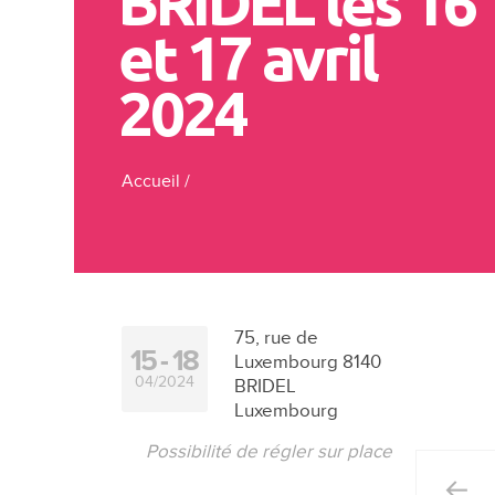
BRIDEL les 16
et 17 avril
2024
Accueil
/
75, rue de
15
18
Luxembourg 8140
04/2024
BRIDEL
Luxembourg
Possibilité de régler sur place