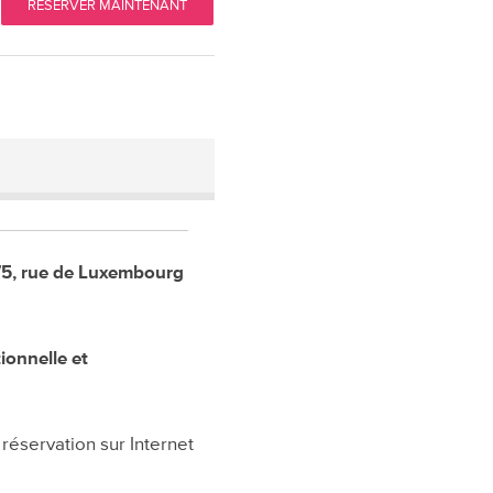
RÉSERVER MAINTENANT
ions
ions
 75, rue de Luxembourg
ionnelle et
réservation sur Internet