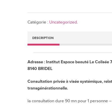
de
Consultat
en
Catégorie :
Uncategorized
.
constellat
familiales
à
DESCRIPTION
BRIDEL
les
16
et
Adresse : Institut Espace beauté Le Colisée
17
8140 BRIDEL
avril
2024
Consultation privée à visée systémique, relat
transgénérationnelle.
la consultation dure 90 mn pour 1 personne – 