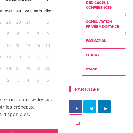
DÉDICACES &
CONFÉRENCES
r
mer
jeu
ven
sam
dim
8
29
30
31
1
2
CONSULTATION
PRIVÉE À DISTANCE
4
5
6
7
8
9
FORMATION
1
12
13
14
15
16
SÉJOUR
8
19
20
21
22
23
5
26
27
28
29
30
STAGE
2
3
4
5
6
PARTAGER
ssez une date ci-dessus
ir les créneaux
s disponibles.