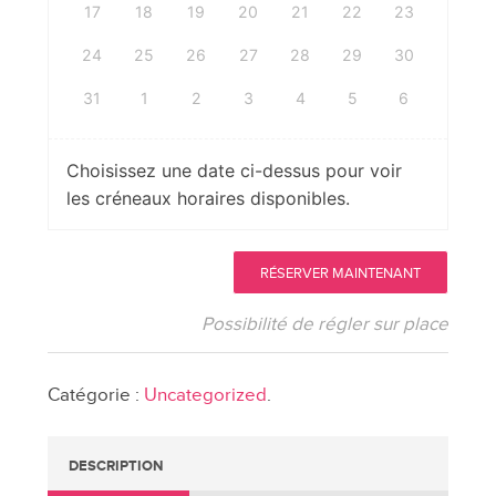
17
18
19
20
21
22
23
24
25
26
27
28
29
30
31
1
2
3
4
5
6
Choisissez une date ci-dessus pour voir
les créneaux horaires disponibles.
quantité
RÉSERVER MAINTENANT
de
Consultation
Possibilité de régler sur place
privée
île
Catégorie :
Uncategorized
.
de
la
Martinique
DESCRIPTION
février