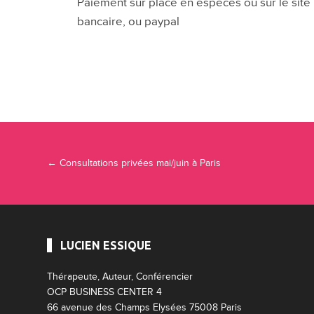
Paiement sur place en espéces ou sur le site 
bancaire, ou paypal
Navigation Article
←
Consultations privées mai/juin à Paris
LUCIEN ESSIQUE
Thérapeute, Auteur, Conférencier
OCP BUSINESS CENTER 4
66 avenue des Champs Elysées 75008 Paris