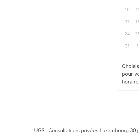
10
1
17
1
24
2
31
1
Choisi
pour vo
horaire
quantité
de
Consultat
privée
UGS :
Consultations privées Luxembourg 30 j
à
Luxembou