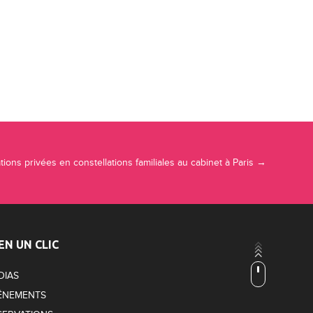
tions privées en constellations familiales au cabinet à Paris
→
EN UN CLIC
DIAS
ÉNEMENTS