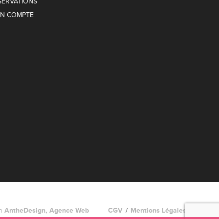
SERVATIONS
N COMPTE
on
AntheDesign, Agence Web
CGV
Mentions Légales