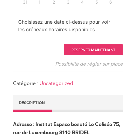
31
1
2
3
4
5
6
Choisissez une date ci-dessus pour voir
les créneaux horaires disponibles.
quantité
RÉSERVER MAINTENANT
de
Consultation
Possibilité de régler sur place
en
constellations
Catégorie :
Uncategorized
.
familiales
à
BRIDEL
DESCRIPTION
Adresse : Institut Espace beauté Le Colisée 75,
rue de Luxembourg 8140 BRIDEL