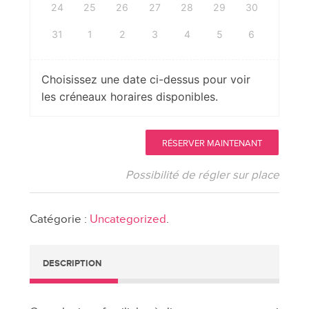
24
25
26
27
28
29
30
31
1
2
3
4
5
6
Choisissez une date ci-dessus pour voir
les créneaux horaires disponibles.
quantité
RÉSERVER MAINTENANT
de
Consultation
Possibilité de régler sur place
à
distance
Catégorie :
Uncategorized
.
en
constellations
familiales
DESCRIPTION
-
mois
d'octobre