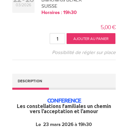
03/2026
SUISSE
Horaires : 19h30
5,00
€
quantité
AJOUTER AU PANIER
de
Conférence
Possibilité de régler sur place
les
constellations
familiales
DESCRIPTION
à
BERNEX
le
CONFERENCE
23
Les constellations familiales
un chemin
vers l’acceptation et l’amour
mars
à
Le 23 mars 2026 à 19h30