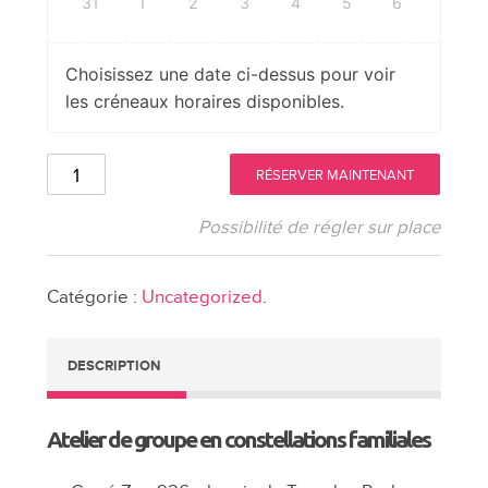
31
1
2
3
4
5
6
Choisissez une date ci-dessus pour voir
les créneaux horaires disponibles.
quantité
RÉSERVER MAINTENANT
de
Atelier
Possibilité de régler sur place
de
constellations
Catégorie :
Uncategorized
.
familiales
île
de
DESCRIPTION
la
Réunion
le
Atelier de groupe en constellations familiales
dimanche