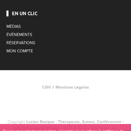
EN UN CLIC
MÉDIAS
ÉVÉNEMENTS
RÉSERVATIONS
MON COMPTE
CGV
Mentions Légales
Copyright
Lucien Essique - Thérapeute, Auteur, Conférencier -
constellations familiales
- 2026 © Tous droits réservés /