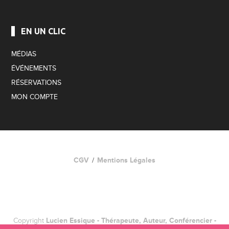
EN UN CLIC
MÉDIAS
ÉVÉNEMENTS
RÉSERVATIONS
MON COMPTE
CGV
Mentions Légales
Copyright
Lucien Essique - Thérapeute, Auteur, Conférencier -