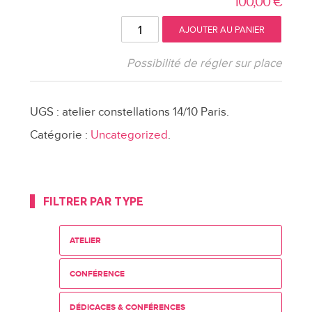
100,00
€
quantité
AJOUTER AU PANIER
de
Atelier
Possibilité de régler sur place
de
constellations
UGS :
atelier constellations 14/10 Paris
.
familiales
Catégorie :
Uncategorized
.
FILTRER PAR TYPE
ATELIER
CONFÉRENCE
DÉDICACES & CONFÉRENCES