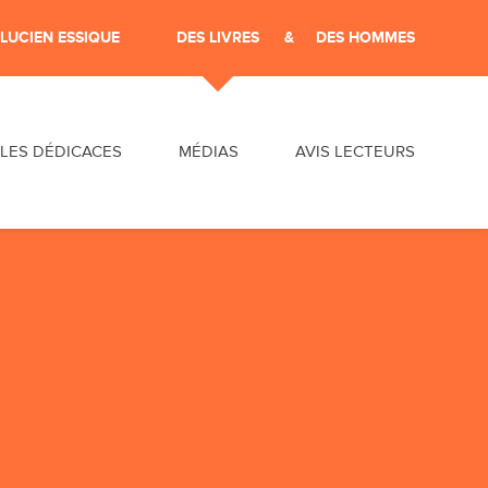
LUCIEN ESSIQUE
DES LIVRES
DES HOMMES
Aller au contenu
LES DÉDICACES
MÉDIAS
AVIS LECTEURS
DÉDICACES & CONFÉRENCES