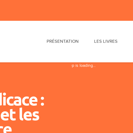
PRÉSENTATION
LES LIVRES
Map is loading...
icace :
et les
ce