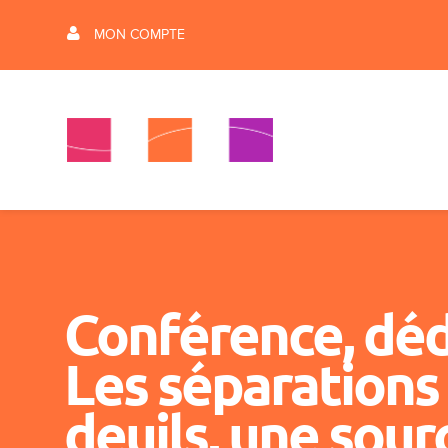
MON COMPTE
Conférence, déd
Les séparations 
deuils, une sour